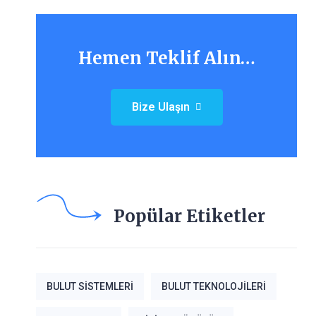
Hemen Teklif Alın…
Bize Ulaşın
Popülar Etiketler
BULUT SISTEMLERI
BULUT TEKNOLOJILERI