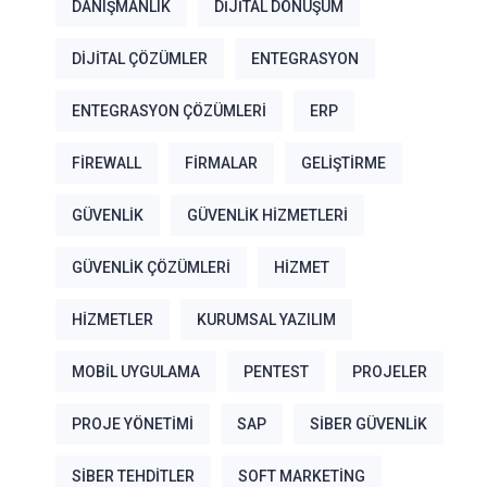
DANIŞMANLIK
DIJITAL DÖNÜŞÜM
DIJITAL ÇÖZÜMLER
ENTEGRASYON
ENTEGRASYON ÇÖZÜMLERI
ERP
FIREWALL
FIRMALAR
GELIŞTIRME
GÜVENLIK
GÜVENLIK HIZMETLERI
GÜVENLIK ÇÖZÜMLERI
HIZMET
HIZMETLER
KURUMSAL YAZILIM
MOBIL UYGULAMA
PENTEST
PROJELER
PROJE YÖNETIMI
SAP
SIBER GÜVENLIK
SIBER TEHDITLER
SOFT MARKETING