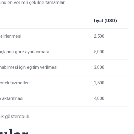
munu en verimli şekilde tamamlar.
fiyat (USD)
belirlenmesi
2,500
yaçlarına göre ayarlanması
5,000
nabilmesi için eğitim verilmesi
3,000
stek hizmetleri
1,500
e aktarılması
4,000
k gösterebilir.