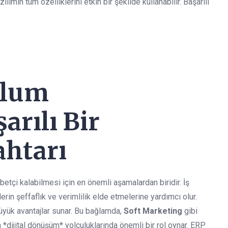
lımın tüm özelliklerini etkin bir şekilde kullanabilir. Başarılı
ulum
arılı Bir
htarı
tçi kalabilmesi için en önemli aşamalardan biridir. İş
lerin şeffaflık ve verimlilik elde etmelerine yardımcı olur.
üyük avantajlar sunar. Bu bağlamda,
Soft Marketing
gibi
 *dijital dönüşüm* yolculuklarında önemli bir rol oynar. ERP