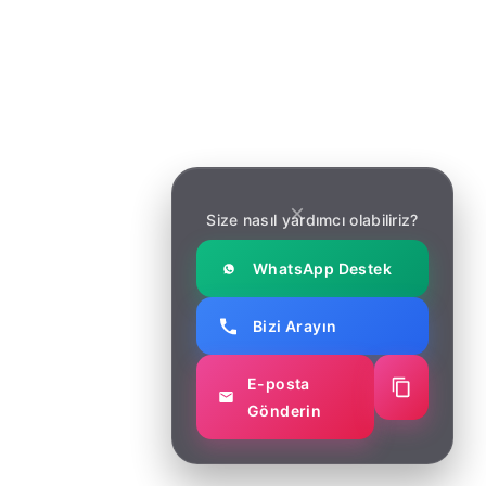
Makaleler
Makaleler
İletişim
İletişim
Haber Bülteni
Size nasıl yardımcı olabiliriz?
Yeni güncellemeler ve yazılım geliştirme trendleri için
bültene kaydolun.
WhatsApp Destek
Bizi Arayın
E-posta
Gönderin
© Copyright 2025 Soft Marketing. All right reserved