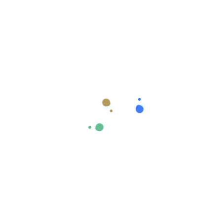
Mikroservis mimarisi ne zaman
kullanılmalıdır?
Mikroservisler nasıl test edilir?
Soft Marketing olarak mikroservis mimarisi
danışmanlığından nasıl faydalanabilirim?
Mikroservis mimarisi ile dijital dönüşüm yolculuğunuzu
hızlandırmaya ne dersiniz? Soft Marketing, bu alanda
uzmanlaşmış ekipleriyle sizlere güvenilir bir çözüm ortağı
sunuyor. Hayalinizdeki sistem yapısını oluşturmak ve
operasyonlarınızı daha verimli hale getirmek için hemen bize
ulaşın, birlikte güçlü adımlar atalım!