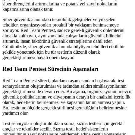
siber dirençlerini artırmalarına ve potansiyel zayıf noktalarını
kapatmalarına olanak tanır.
Siber güvenlik alanındaki teknolojik gelişmeler ve yükselen
tehditler, organizasyonları proaktif bir yaklaşım benimsemeye
zorluyor. Red Team Pentest, sadece gerekli güvenlik önlemlerini
almakla kalmayıp, aynı zamanda çalışanların güvenlik bilincini
artırarak, insan faktörünü güvenlik stratejilerine dahil eder.
Günümüzde, siber güvenlik alanında büyüyen tehditleri etkili bir
şekilde yönetmek için bu tür testlerin düzenli olarak
gerçekleştirilmesi hayati önem taşıyor.
Red Team Pentest Sürecinin Aşamaları
Red Team Pentest süreci, planlama aşamasından başlayarak, test
senaryolarının oluşturulması ve ardından saldırı simülasyonlarının
gerçekleştirilmesi ile devam eder. Bu aşama, organizasyonun mevcut
güvenlik politikalarının ve altyapısının detaylı bir analizini içerir. İlk
olarak, hedeflerin belirlenmesi ve kapsamın tanımlanması yapılır.
Bu, testin ne ölçüde gerçekleştirilmesi gerektiğinin belirlenmesine
yardımcı olur.
Test senaryoları oluşturulduktan sonra, sızma testleri için gerekli
araçlar ve teknikler seçilir. Sızma testi, hedef sistemlerin
güvenliğinin zayıf noktalarını belirlemek adına çeşitli yöntemlerin