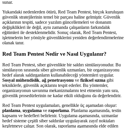
sunar.
Yukarıdaki nedenlerden ötürü, Red Team Pentest, birçok kuruluşun
güvenlik stratejilerinin temel bir parçası haline gelmiştir. Güvenlik
açıklarının tespiti, sadece yazılım güncellemeleri ve donanım
değişiklikleri ile değil, aynı zamanda çalışanların farkındalık
eğitimleri ile desteklenmelidir. Sonuç olarak, Red Team Pentest,
işletmelerin her yönüyle güvenliklerini yeniden değerlendirmelerine
olanak tanır.
Red Team Pentest Nedir ve Nasıl Uygulanır?
Red Team Pentest, siber güvenlikte bir saldırı simülasyonudur. Bu
simülasyon sırasında siber güvenlik uzmanları, bir organizasyonu
hedef alarak saldırganların kullanabileceği yöntemleri uygular.
Sosyal mühendislik
,
ağ penetrasyonu
ve
fiziksel sızma
gibi
tekniklerle, güvenlik açıklarını tespit ederler. Bu yöntemler,
organizasyonun savunma mekanizmalarını test etmenin yanı sıra,
güvenlik prosedürlerinin ne kadar etkili olduğunu da değerlendirir.
Red Team Pentest uygulamaları, genellikle üç aşamadan oluşur:
planlama
,
uygulama
ve
raporlama
. Planlama aşamasında, testin
kapsamı ve hedefleri belirlenir. Uygulama aşamasında, uzmanlar
hedef sisteme çeşitli siber saldırılar uygulayarak zayıf noktaları
keşfetmeye çalışır. Son olarak, raporlama aşamasında elde edilen