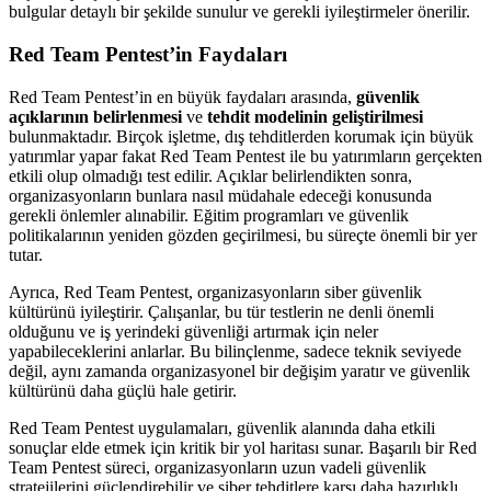
bulgular detaylı bir şekilde sunulur ve gerekli iyileştirmeler önerilir.
Red Team Pentest’in Faydaları
Red Team Pentest’in en büyük faydaları arasında,
güvenlik
açıklarının belirlenmesi
ve
tehdit modelinin geliştirilmesi
bulunmaktadır. Birçok işletme, dış tehditlerden korumak için büyük
yatırımlar yapar fakat Red Team Pentest ile bu yatırımların gerçekten
etkili olup olmadığı test edilir. Açıklar belirlendikten sonra,
organizasyonların bunlara nasıl müdahale edeceği konusunda
gerekli önlemler alınabilir. Eğitim programları ve güvenlik
politikalarının yeniden gözden geçirilmesi, bu süreçte önemli bir yer
tutar.
Ayrıca, Red Team Pentest, organizasyonların siber güvenlik
kültürünü iyileştirir. Çalışanlar, bu tür testlerin ne denli önemli
olduğunu ve iş yerindeki güvenliği artırmak için neler
yapabileceklerini anlarlar. Bu bilinçlenme, sadece teknik seviyede
değil, aynı zamanda organizasyonel bir değişim yaratır ve güvenlik
kültürünü daha güçlü hale getirir.
Red Team Pentest uygulamaları, güvenlik alanında daha etkili
sonuçlar elde etmek için kritik bir yol haritası sunar. Başarılı bir Red
Team Pentest süreci, organizasyonların uzun vadeli güvenlik
stratejilerini güçlendirebilir ve siber tehditlere karşı daha hazırlıklı