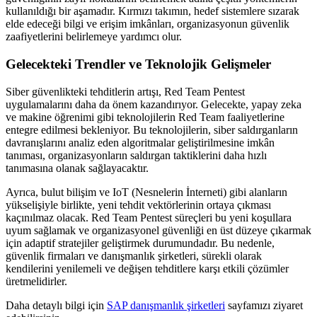
kullanıldığı bir aşamadır. Kırmızı takımın, hedef sistemlere sızarak
elde edeceği bilgi ve erişim imkânları, organizasyonun güvenlik
zaafiyetlerini belirlemeye yardımcı olur.
Gelecekteki Trendler ve Teknolojik Gelişmeler
Siber güvenlikteki tehditlerin artışı, Red Team Pentest
uygulamalarını daha da önem kazandırıyor. Gelecekte, yapay zeka
ve makine öğrenimi gibi teknolojilerin Red Team faaliyetlerine
entegre edilmesi bekleniyor. Bu teknolojilerin, siber saldırganların
davranışlarını analiz eden algoritmalar geliştirilmesine imkân
tanıması, organizasyonların saldırgan taktiklerini daha hızlı
tanımasına olanak sağlayacaktır.
Ayrıca, bulut bilişim ve IoT (Nesnelerin İnterneti) gibi alanların
yükselişiyle birlikte, yeni tehdit vektörlerinin ortaya çıkması
kaçınılmaz olacak. Red Team Pentest süreçleri bu yeni koşullara
uyum sağlamak ve organizasyonel güvenliği en üst düzeye çıkarmak
için adaptif stratejiler geliştirmek durumundadır. Bu nedenle,
güvenlik firmaları ve danışmanlık şirketleri, sürekli olarak
kendilerini yenilemeli ve değişen tehditlere karşı etkili çözümler
üretmelidirler.
Daha detaylı bilgi için
SAP danışmanlık şirketleri
sayfamızı ziyaret