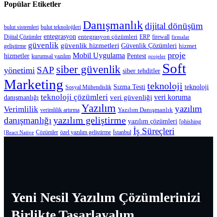
Popülar Etiketler
Danışmanlık
dijital dönüşüm
bulut sistemleri
bulut teknolojileri
entegrasyon
entegrasyon çözümleri
firewall
Dijital Çözümler
ERP
firmalar
güvenlik
güvenlik hizmetleri
Güvenlik Çözümleri
hizmet
geliştirme
proje
Mobil Uygulama
Pentest
hizmetler
kurumsal yazılım
projeler
Soft
siber güvenlik
SAP
yönetimi
siber tehditler
Marketing
teknoloji
Sızma Testi
teknoloji
Sosyal Mühendislik
teknoloji çözümleri
veri güvenliği
veri koruma
danışmanlığı
Yazılım
yazılım
Verimlilik
Yazılım Danışmanlık
verimlilik artırma
yazılım geliştirme
danışmanlığı
yazılım çözümleri
[phishing
İş Süreçleri
Çözümler
özel yazılım geliştirme
İstanbul
[React Native
Yeni Nesil Yazılım Çözümlerinizi
Birlikte Tasarlayalım