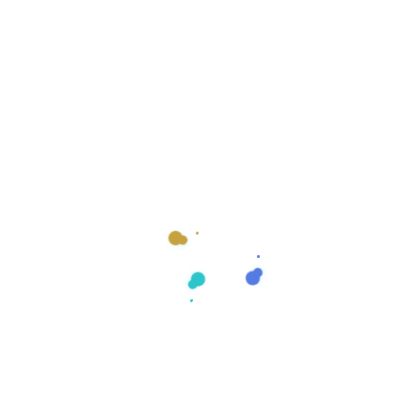
Yeni Nesil Yazılım
Çözümlerinizi Birlikte
Tasarlayalım
İş süreçlerinizi güçlendiren, ölçeklenebilir ve modern bir yazılım
altyapısına sahip olmak ister misiniz?
O zaman size yardımcı olmaya hazırız! Projenizi konuşmak ve
ihtiyaçlarınızı değerlendirmek için aşağıdaki butona
tıklayabilirsiniz.
Hadi Başlayalım