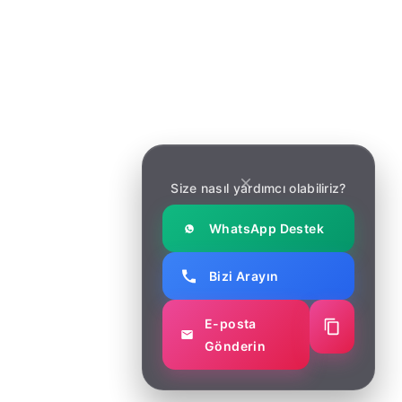
Hizmetler
Hizmetler
Makaleler
Makaleler
İletişim
İletişim
Haber Bülteni
Size nasıl yardımcı olabiliriz?
Yeni güncellemeler ve yazılım geliştirme trendleri için
bültene kaydolun.
WhatsApp Destek
Bizi Arayın
E-posta
Gönderin
© Copyright 2025 Soft Marketing. All right reserved