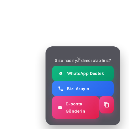
Hizmetler
Hizmetler
Makaleler
Makaleler
İletişim
İletişim
Haber Bülteni
Size nasıl yardımcı olabiliriz?
Yeni güncellemeler ve yazılım geliştirme trendleri için
bültene kaydolun.
WhatsApp Destek
Bizi Arayın
E-posta
Gönderin
© Copyright 2025 Soft Marketing. All right reserved