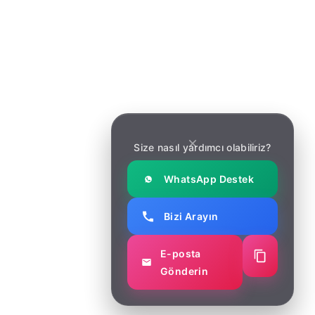
Hizmetler
Hizmetler
Makaleler
Makaleler
İletişim
İletişim
Haber Bülteni
Size nasıl yardımcı olabiliriz?
Yeni güncellemeler ve yazılım geliştirme trendleri için
bültene kaydolun.
WhatsApp Destek
Bizi Arayın
E-posta
Gönderin
© Copyright 2025 Soft Marketing. All right reserved