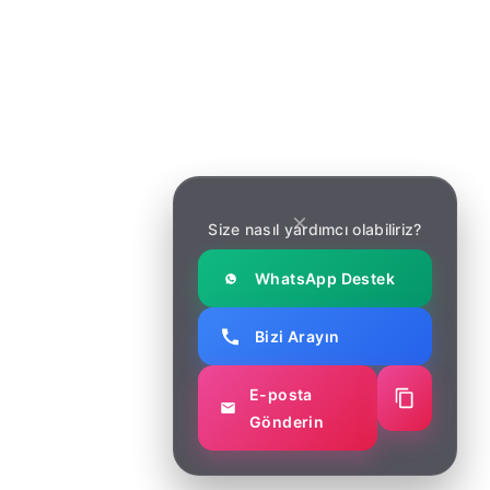
Hizmetler
Hizmetler
Makaleler
Makaleler
İletişim
İletişim
Haber Bülteni
Size nasıl yardımcı olabiliriz?
Yeni güncellemeler ve yazılım geliştirme trendleri için
bültene kaydolun.
WhatsApp Destek
Bizi Arayın
E-posta
Gönderin
© Copyright 2025 Soft Marketing. All right reserved